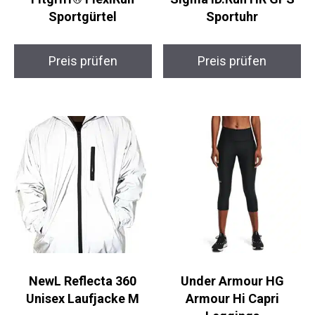
Fitgriff® FlexiRun
Sigma iD.Run HR GPS
Sportgürtel
Sportuhr
Preis prüfen
Preis prüfen
NewL Reflecta 360
Under Armour HG