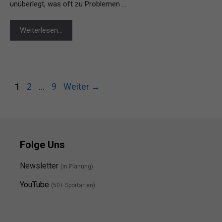
unüberlegt, was oft zu Problemen …
Weiterlesen…
Seite
Seite
Seite
1
2
…
9
Weiter
→
Folge Uns
Newsletter
(in Planung)
YouTube
(50+ Sportarten)