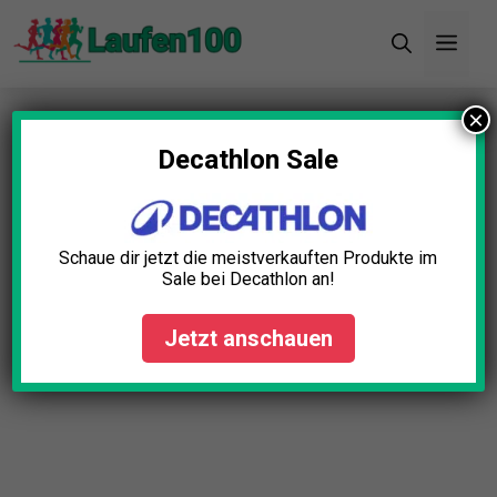
Zum
Men
Inhalt
springen
×
Startseite
»
Blog
»
Startblock Leichtathletik Test:
Die 5 besten (Bestenliste)
Decathlon Sale
Schaue dir jetzt die meistverkauften Produkte im
Sale bei Decathlon an!
Jetzt anschauen