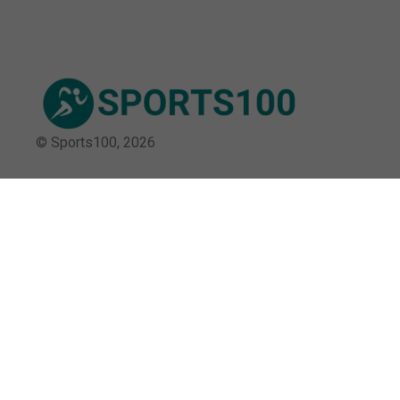
© Sports100,
2026
Impressum
Datenschutz
Unsere Redaktion wird durch Leser unterstützt. Wir verlinken
u.a. auf ausgewählte Online-Shops und Partner,
von denen wir ggf. eine Vergütung erhalten.
Mehr erfahren.
Adresse
Tiergartenstraße 2, 10785 Berlin,
Deutschland