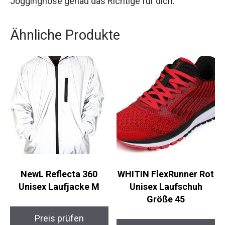
diese Jogginghose genau das Richtige für dich.
Ähnliche Produkte
NewL Reflecta 360
WHITIN FlexRunner
Unisex Laufjacke M
Rot Unisex Laufschuh
Größe 45
Preis prüfen