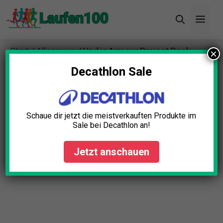
Zum
Men
Inhalt
springen
Start
/
Allgemein
/ Under Armour Project Rock
×
7/8-Tights Damen
Decathlon Sale
Schaue dir jetzt die meistverkauften Produkte im
Sale bei Decathlon an!
Jetzt anschauen