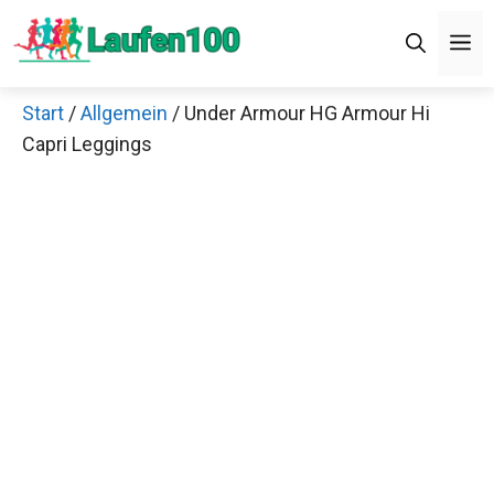
Zum
M
Inhalt
springen
Start
/
Allgemein
/ Under Armour HG Armour Hi
Capri Leggings