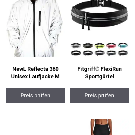
NewL Reflecta 360
Fitgriff® FlexiRun
Unisex Laufjacke M
Sportgürtel
Preis prüfen
Preis prüfen