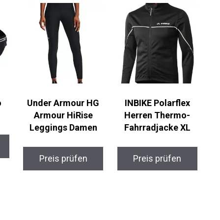
Under Armour HG
INBIKE Polarflex
Armour HiRise
Herren Thermo-
Leggings Damen
Fahrradjacke XL
Preis prüfen
Preis prüfen