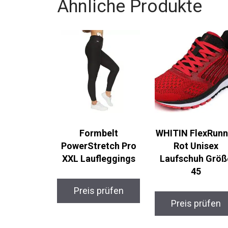
Ähnliche Produkte
Formbelt
WHITIN FlexRunn
PowerStretch Pro
Rot Unisex
XXL Laufleggings
Laufschuh Größ
45
Preis prüfen
Preis prüfen