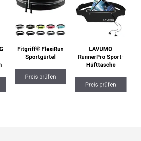
G
Fitgriff® FlexiRun
LAVUMO
Sportgürtel
RunnerPro Sport-
n
Hüfttasche
Preis prüfen
Preis prüfen