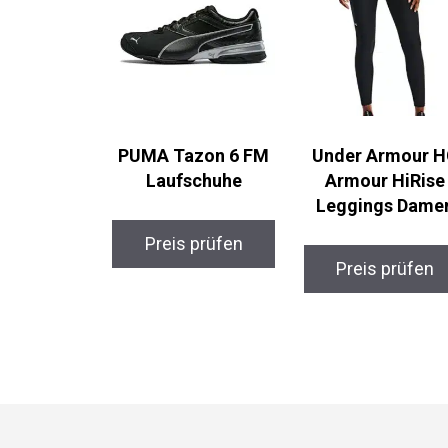
PUMA Tazon 6 FM
Under Armour H
Laufschuhe
Armour HiRise
Leggings Dame
Preis prüfen
Preis prüfen