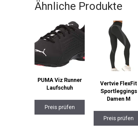
Ähnliche Produkte
PUMA Viz Runner
Vertvie FlexFit
Laufschuh
Sportleggings
Damen M
Preis prüfen
Preis prüfen