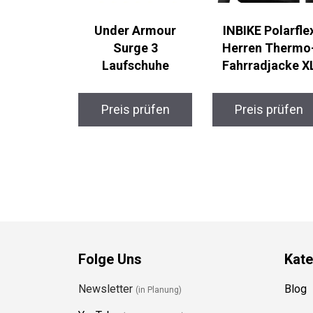
Under Armour
INBIKE Polarflex
Surge 3
Herren Thermo
Laufschuhe
Fahrradjacke X
Preis prüfen
Preis prüfen
Folge Uns
Kate
Newsletter
Blog
(in Planung)
YouTube
(50+ Sportarten)