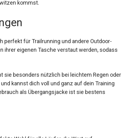
enn du ins Schwitzen kommst.
ngen
h perfekt für Trailrunning und andere Outdoor-
h in ihrer eigenen Tasche verstaut werden, sodass
 sie besonders nützlich bei leichtem Regen oder
und kannst dich voll und ganz auf dein Training
Gebrauch als Übergangsjacke ist sie bestens
ekte Wahl für alle Läufer, die Wert auf