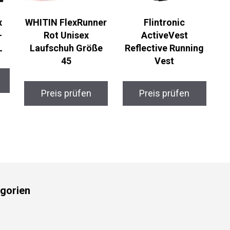
WHITIN FlexRunner
Flintronic
-
Rot Unisex
ActiveVest
L
Laufschuh Größe
Reflective Running
45
Vest
Preis prüfen
Preis prüfen
gorien