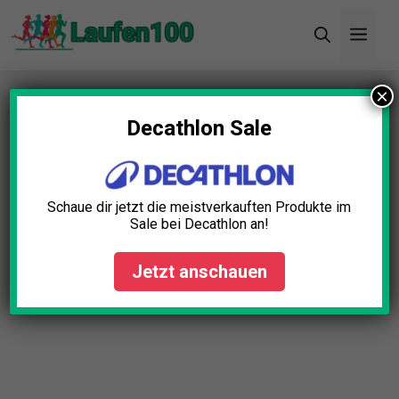
Zum
Men
Inhalt
springen
×
Startseite
»
Blog
»
Trekkingnahrung Dehydriert
Test: Die 10 besten (Bestenliste)
Decathlon Sale
Schaue dir jetzt die meistverkauften Produkte im
Sale bei Decathlon an!
Jetzt anschauen