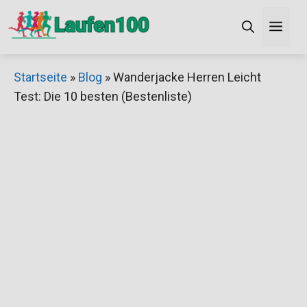
Zum
Men
Inhalt
springen
×
Startseite
»
Blog
»
Wanderjacke Herren Leicht
Test: Die 10 besten (Bestenliste)
Decathlon Sale
Schaue dir jetzt die meistverkauften Produkte im
Sale bei Decathlon an!
Jetzt anschauen