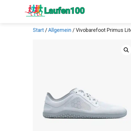
Zum
Inhalt
springen
Start
/
Allgemein
/ Vivobarefoot Primus Li