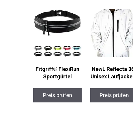
Fitgriff® FlexiRun
NewL Reflecta 3
Sportgürtel
Unisex Laufjacke
Preis prüfen
Preis prüfen