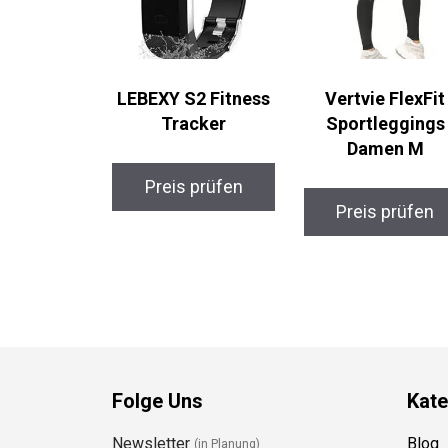
LEBEXY S2 Fitness
Vertvie FlexFit
Tracker
Sportleggings
Damen M
Preis prüfen
Preis prüfen
Folge Uns
Kate
Newsletter
Blog
(in Planung)