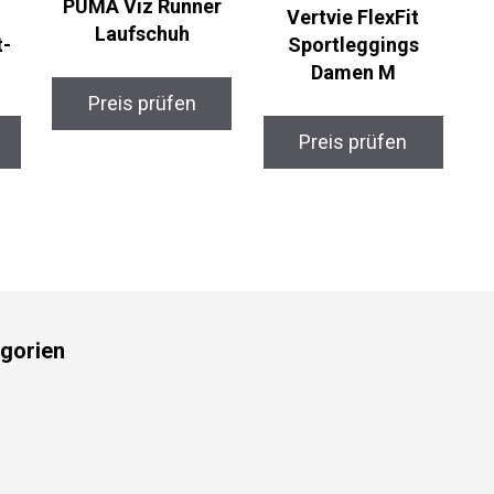
PUMA Viz Runner
Vertvie FlexFit
Laufschuh
t-
Sportleggings
Damen M
Preis prüfen
Preis prüfen
gorien