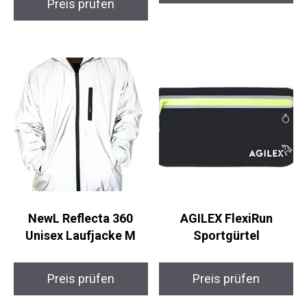
Preis prüfen
NewL Reflecta 360
AGILEX FlexiRun
Unisex Laufjacke M
Sportgürtel
Preis prüfen
Preis prüfen