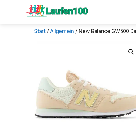
Zum
Inhalt
springen
Start
/
Allgemein
/ New Balance GW500 D