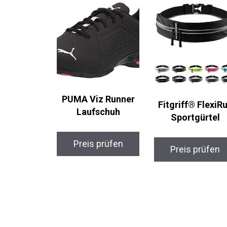
PUMA Viz Runner
Fitgriff® FlexiRu
Laufschuh
Sportgürtel
Preis prüfen
Preis prüfen