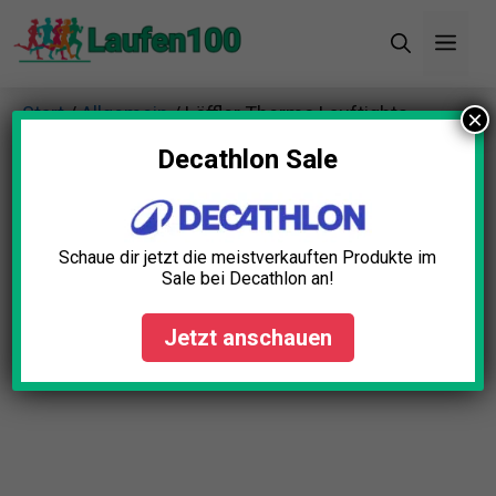
Zum
Men
Inhalt
springen
Start
/
Allgemein
/ Löffler Thermo Lauftights
×
Decathlon Sale
Schaue dir jetzt die meistverkauften Produkte im
Sale bei Decathlon an!
Jetzt anschauen