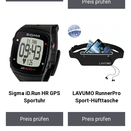
Laufschuhe
Armour HiRise
Leggings Damen
Preis prüfen
Preis prüfen
Sigma iD.Run HR GPS
LAVUMO RunnerPro
Sportuhr
Sport-Hüfttasche