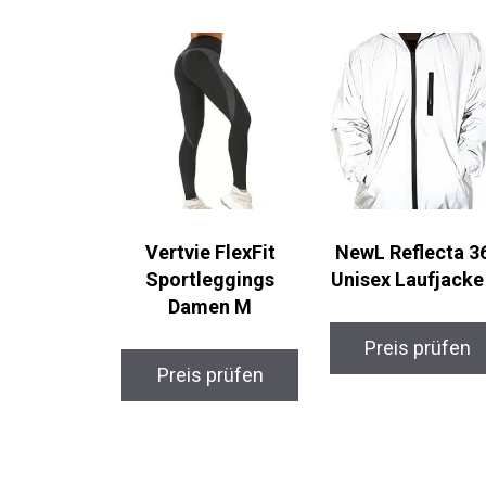
Vertvie FlexFit
NewL Reflecta 3
Sportleggings
Unisex Laufjacke
Damen M
Preis prüfen
Preis prüfen