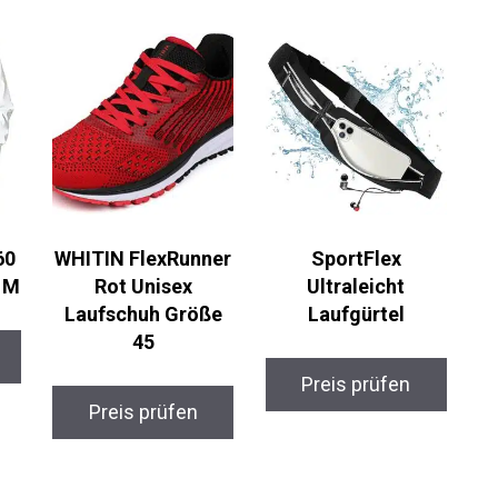
60
WHITIN FlexRunner
SportFlex
 M
Rot Unisex
Ultraleicht
Laufschuh Größe
Laufgürtel
45
Preis prüfen
Preis prüfen