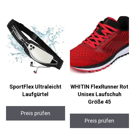
Unisex Laufjacke M
Sportuhr
Preis prüfen
Preis prüfen
SportFlex Ultraleicht
WHITIN FlexRunner
Laufgürtel
Rot Unisex Laufschuh
Größe 45