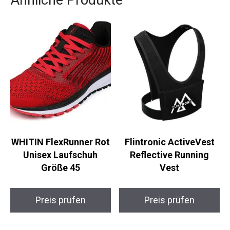
diese Skates bieten alles, was du für ein
großartiges Fahrerlebnis benötigst.
Ähnliche Produkte
WHITIN FlexRunner
Flintronic ActiveVest
Rot Unisex Laufschuh
Reflective Running
Größe 45
Vest