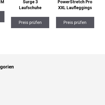
 M
Surge 3
PowerStretch Pro
Laufschuhe
XXL Laufleggings
Preis prüfen
Preis prüfen
gorien