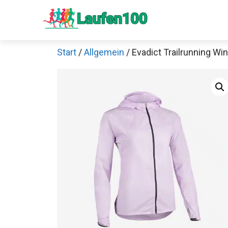
Zum
Inhalt
springen
Start
/
Allgemein
/ Evadict Trailrunning W