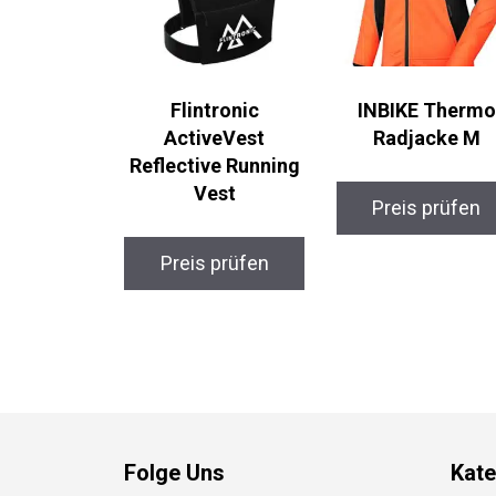
Flintronic
INBIKE Thermo
ActiveVest
Radjacke M
Reflective Running
Vest
Preis prüfen
Preis prüfen
Folge Uns
Kate