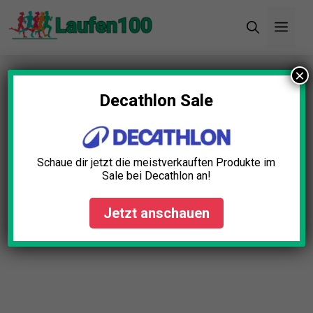
Zum
Men
Inhalt
springen
×
Startseite
»
Blog
»
Funktionsshirt Langarm Test:
Die 5 besten (Bestenliste)
Decathlon Sale
Schaue dir jetzt die meistverkauften Produkte im
Sale bei Decathlon an!
Jetzt anschauen