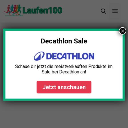
Zum
Men
Inhalt
springen
×
Startseite
»
Blog
»
Wadenkompression Laufen
Test: Die 5 besten (Bestenliste)
Decathlon Sale
Schaue dir jetzt die meistverkauften Produkte im
Sale bei Decathlon an!
Jetzt anschauen