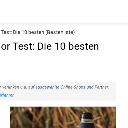
est: Die 10 besten (Bestenliste)
Decathlon Sale
r Test: Die 10 besten
aue dir jetzt die meistverkauften Produkte im Sale bei Decathlon
Jetzt anschauen
r verlinken u.a. auf ausgewählte Online-Shops und Partner,
erfahren
.