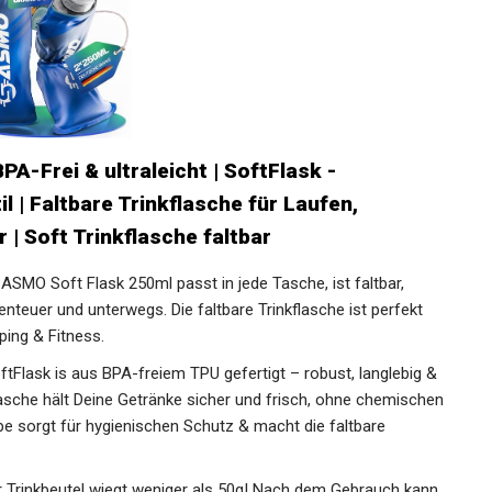
-Frei & ultraleicht | SoftFlask -
 | Faltbare Trinkflasche für Laufen,
| Soft Trinkflasche faltbar
 - Die SASMO Soft Flask 250ml passt in jede Tasche, ist faltbar,
benteuer und unterwegs. Die faltbare Trinkflasche ist perfekt
ing & Fitness.
e SoftFlask is aus BPA-freiem TPU gefertigt – robust, langlebig
flasche hält Deine Getränke sicher und frisch, ohne
mbare Kappe sorgt für hygienischen Schutz & macht die
erwegs.
 - Der Trinkbeutel wiegt weniger als 50g! Nach dem Gebrauch