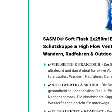
SASMO® Soft Flask 2x250ml BPA
Schutzkappe & High Flow Ventil
Wandern, Radfahren & Outdoor 
✔️𝐕𝐈𝐄𝐋𝐒𝐄𝐈𝐓𝐈𝐆 & 𝐏𝐑𝐀𝐊𝐓𝐈𝐒𝐂𝐇
ultraleicht und damit ideal für aktive A
fürs Laufen, Wandern, Radfahren, Camp
✔️𝐇𝐎𝐂𝐇𝐖𝐄𝐑𝐓𝐈𝐆 & 𝐒𝐈𝐂𝐇𝐄𝐑 - Di
& gesundheitlich unbedenklich. Die Lauf
chemischen Nachgeschmack. Die abneh
faltbare Wasserflasche perfekt für unt
✔️𝐔𝐋𝐓𝐑𝐀𝐋𝐄𝐈𝐂𝐇𝐓 & 𝐊𝐎𝐌𝐏𝐀𝐊𝐓