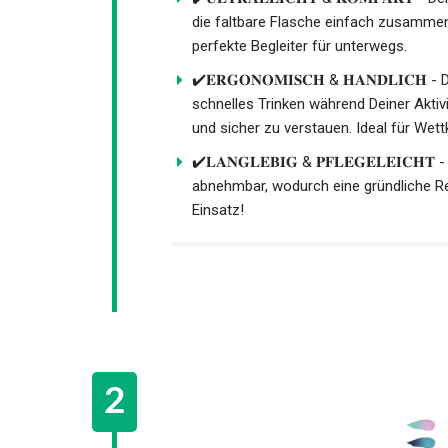
kann die faltbare Flasche einfach zus
ist der perfekte Begleiter für unterwegs
✔️𝐄𝐑𝐆𝐎𝐍𝐎𝐌𝐈𝐒𝐂𝐇 & 𝐇𝐀𝐍𝐃𝐋𝐈𝐂
schnelles Trinken während Deiner Aktivi
und sicher zu verstauen. Ideal für Wet
✔️𝐋𝐀𝐍𝐆𝐋𝐄𝐁𝐈𝐆 & 𝐏𝐅𝐋𝐄𝐆𝐄𝐋𝐄𝐈𝐂
abnehmbar, wodurch eine gründliche Rei
jedem Einsatz!