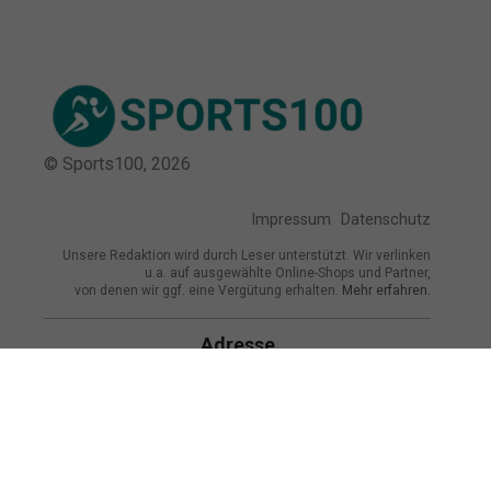
© Sports100,
2026
Impressum
Datenschutz
Unsere Redaktion wird durch Leser unterstützt. Wir verlinken
u.a. auf ausgewählte Online-Shops und Partner,
von denen wir ggf. eine Vergütung erhalten.
Mehr erfahren.
Adresse
Tiergartenstraße 2, 10785 Berlin,
Deutschland