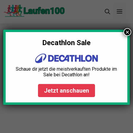
Zum
Men
Inhalt
springen
×
Startseite
»
Blog
»
Stirnlampe Laufen Test: Die 5
besten (Bestenliste)
Decathlon Sale
Schaue dir jetzt die meistverkauften Produkte im
Sale bei Decathlon an!
Jetzt anschauen