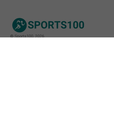
© Sports100,
2026
Impressum
Datenschutz
Unsere Redaktion wird durch Leser unterstützt. Wir verlinken
u.a. auf ausgewählte Online-Shops und Partner,
von denen wir ggf. eine Vergütung erhalten.
Mehr erfahren.
Adresse
Tiergartenstraße 2, 10785 Berlin,
Deutschland