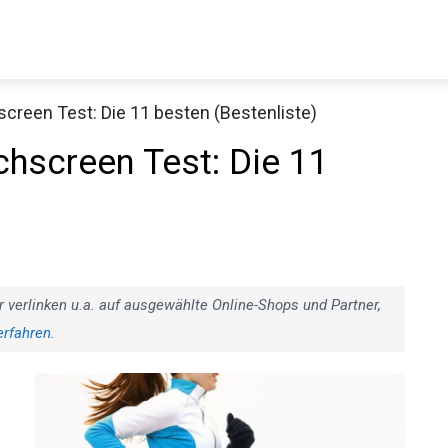
reen Test: Die 11 besten (Bestenliste)
Decathlon Sale
hscreen Test: Die 11
aue dir jetzt die meistverkauften Produkte im Sale bei Decathlon
Jetzt anschauen
r verlinken u.a. auf ausgewählte Online-Shops und Partner,
erfahren
.