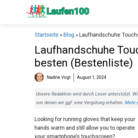
Zum
Inhalt
springen
Startseite
»
Blog
»
Laufhandschuhe Touchsc
Laufhandschuhe Touc
besten (Bestenliste)
Sch
Nadine Vogt
August 1, 2024
Unsere Redaktion wird durch Leser unterstützt. Wi
von denen wir ggf. eine Vergütung erhalten.
Mehr 
Looking for running gloves that keep your
hands warm and still allow you to operate
your smartphone’s touchscreen?