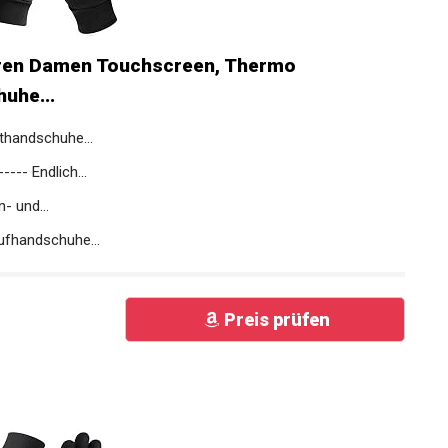
ren Damen Touchscreen, Thermo
uhe...
thandschuhe...
-- Endlich...
- und...
ufhandschuhe...
Preis prüfen