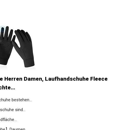
e Herren Damen, Laufhandschuhe Fleece
hte...
uhe bestehen...
huhe sind...
fläche...
uhe】Daumen...