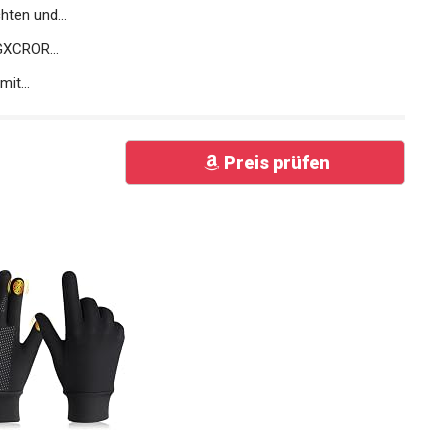
ten und...
XCROR...
it...
Preis prüfen