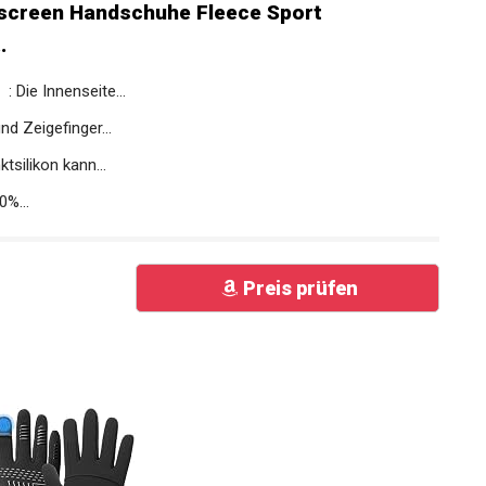
creen Handschuhe Fleece Sport
.
ie Innenseite...
Zeigefinger...
ilikon kann...
%...
Preis prüfen