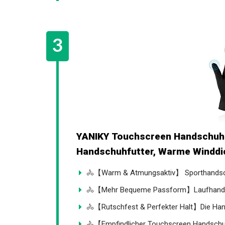
YANIKY Touchscreen Handschuh
Handschuhfutter, Warme Winddic
🚴【Warm & Atmungsaktiv】 Sporthandsch
🚴【Mehr Bequeme Passform】Laufhandsc
🚴【Rutschfest & Perfekter Halt】Die Hand
🚴【Empfindlicher Touchscreen Handsch