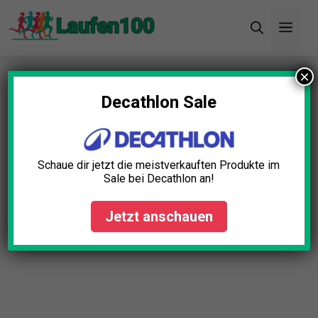
Zum
Men
Inhalt
springen
×
Startseite
»
Blog
»
Kompressionsoberteil Laufen
Test: Die 5 besten (Bestenliste)
Decathlon Sale
Schaue dir jetzt die meistverkauften Produkte im
Sale bei Decathlon an!
Jetzt anschauen