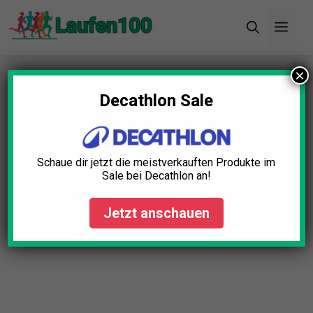
Zum
Men
Inhalt
springen
×
Startseite
»
Blog
»
Brustgurt
Herzfrequenzmessung Test: Die 5 besten
Decathlon Sale
(Bestenliste)
Schaue dir jetzt die meistverkauften Produkte im
Sale bei Decathlon an!
Jetzt anschauen